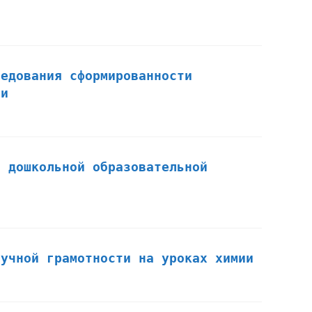
ледования сформированности
ти
в дошкольной образовательной
аучной грамотности на уроках химии