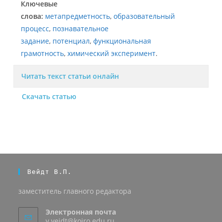
Ключевые
слова:
метапредметность
,
образовательный
процесс
,
познавательное
задание
,
потенциал
,
функциональная
грамотность
,
химический эксперимент
.
Читать текст статьи онлайн
Скачать статью
Вейдт В.П.
заместитель главного редактора
Электронная почта
v.veidt@koiro.edu.ru