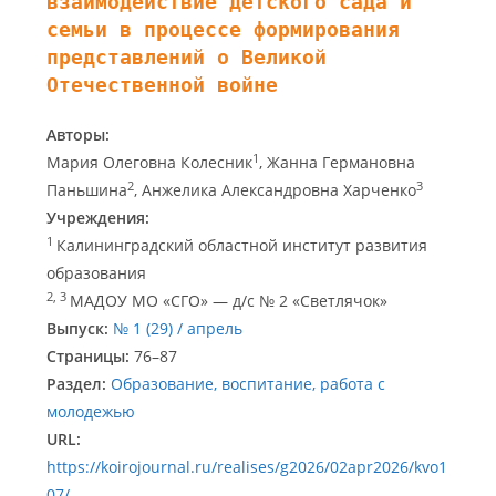
взаимодействие детского сада и
семьи в процессе формирования
представлений о Великой
Отечественной войне
Авторы:
1
Мария Олеговна Колесник
, Жанна Германовна
2
3
Паньшина
, Анжелика Александровна Харченко
Учреждения:
1
Калининградский областной институт развития
образования
2, 3
МАДОУ МО «СГО» — д/с № 2 «Светлячок»
Выпуск:
№ 1 (29) / апрель
Страницы:
76–87
Раздел:
Образование, воспитание, работа с
молодежью
URL:
https://koirojournal.ru/realises/g2026/02apr2026/kvo1
07/