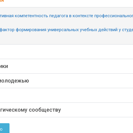
вная компетентность педагога в контексте профессионально
 фактор формирования универсальных учебных действий у студ
ики
 молодежью
огическому сообществу
ю