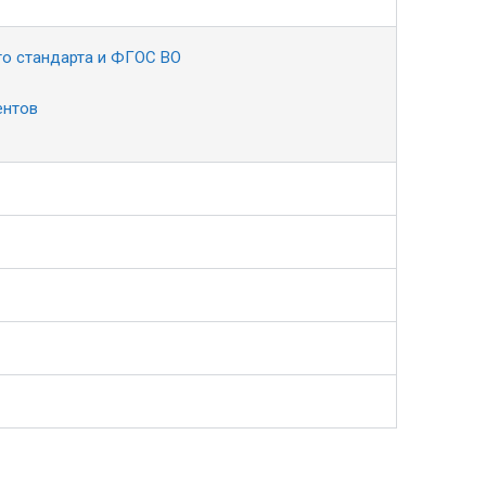
го стандарта и ФГОС ВО
ентов