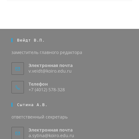
Вейдт В.П.
заместитель главного редактора
Электронная почта
v.veidt@koiro.edu.ru
Телефон
+7 (4012) 578-328
Сытина А.В.
ответственный секретарь
Электронная почта
a.sytina@koiro.edu.ru