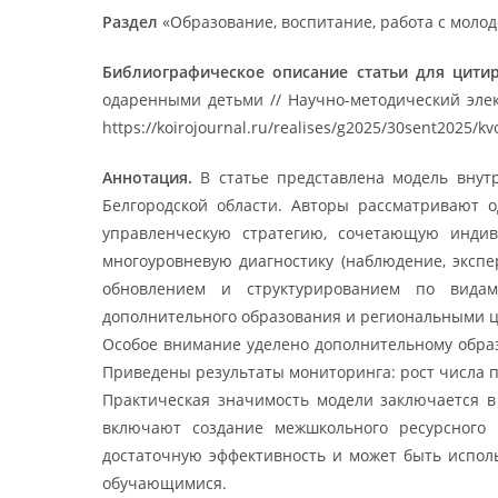
Раздел
«Образование, воспитание, работа с моло
Библиографическое описание статьи для цити
одаренными детьми // Научно-методический элек
https://koirojournal.ru/realises/g2025/30sent2025/kv
Аннотация.
В статье представлена модель вну
Белгородской области. Авторы рассматривают 
управленческую стратегию, сочетающую инди
многоуровневую диагностику (наблюдение, эксп
обновлением и структурированием по видам
дополнительного образования и региональными це
Особое внимание уделено дополнительному образ
Приведены результаты мониторинга: рост числа п
Практическая значимость модели заключается в
включают создание межшкольного ресурсного 
достаточную эффективность и может быть испол
обучающимися.