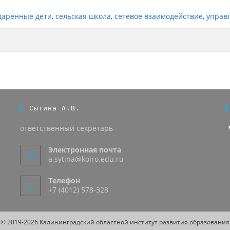
даренные дети
,
сельская школа
,
сетевое взаимодействие
,
управ
Сытина А.В.
ответственный секретарь
Электронная почта
a.sytina@koiro.edu.ru
Телефон
+7 (4012) 578-328
© 2019-2026 Калининградский областной институт развития образования