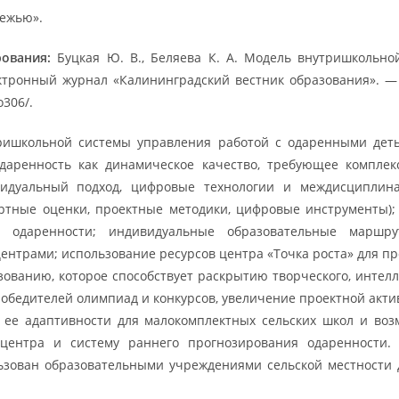
дежью».
рования:
Буцкая Ю. В., Беляева К. А. Модель внутришкольн
тронный журнал «Калининградский вестник образования». — 2
o306/.
тришкольной системы управления работой с одаренными де
одаренность как динамическое качество, требующее комплек
видуальный подход, цифровые технологии и междисциплин
ертные оценки, проектные методики, цифровые инструменты)
 одаренности; индивидуальные образовательные маршру
нтрами; использование ресурсов центра «Точка роста» для пр
ованию, которое способствует раскрытию творческого, интелл
обедителей олимпиад и конкурсов, увеличение проектной актив
 ее адаптивности для малокомплектных сельских школ и во
центра и систему раннего прогнозирования одаренности.
ьзован образовательными учреждениями сельской местности