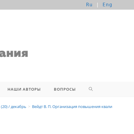
Ru
|
Eng
НАШИ АВТОРЫ
ВОПРОСЫ
ля работы по обновленным
(20) / декабрь
>
Вейдт В. П. Организация повышения квалификации п
амм, переданных в регионы