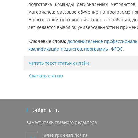
подготовка команды региональных методистов,
материалов; массовое обучение по программе по
На основании прохождения этапов апробации, до
лет делается вывод об универсальности и примен
Ключевые слова:
дополнительное профессиональ
квалификации педагогов
,
программы
,
ФГОС
.
Читать текст статьи онлайн
Скачать статью
Вейдт В.П.
заместитель главного редактора
Электронная почта