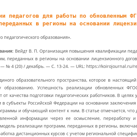
ии педагогов для работы по обновленным ФГ
переданных в регионы на основании лицензи
 педагогического образования».
ования:
Вейдт В. П. Организация повышения квалификации педа
мм, переданных в регионы на основании лицензионного догов
 4 (20) / декабрь. — С. 13-24. — URL: https://koirojournal.ru/r
единого образовательного пространства, которое в настоящи
у образованию. Успешность реализации обновленных ФГО
т от качества подготовки педагогических работников. В цел
м в субъекты Российской Федерации на основании заключения
раммы и обучающий контент к ним. В статье отмечается, что
авленной информации через ее осмысление, переработку и
модель реализации программ, переданных в регионы, включае
зработка дистанционных курсов с учетом региональной специфик