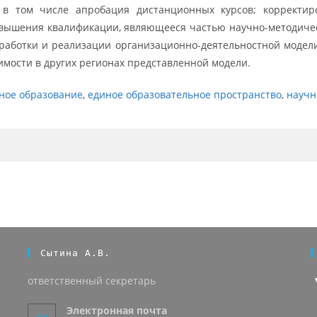
 в том числе апробация дистанционных курсов; корректир
вышения квалификации, являющееся частью научно-методичес
работки и реализации организационно-деятельностной модел
имости в других регионах представленной модели.
ное образование
,
единое образовательное пространство
,
научн
Сытина А.В.
ответственный секретарь
Электронная почта