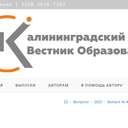
рнал | ISSN 2658-7203
ИЯ
ВЫПУСКИ
АВТОРАМ
В ПОМОЩЬ АВТОРУ
вышения квалификации педагогов д
>
Выпуски
>
2023
>
Выпуск № 4 
ской области по реализации прогр
 договора