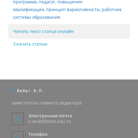
программа
,
педагог
,
повышение
квалификации
,
принцип вариативности
,
работник
системы образования
.
Читать текст статьи онлайн
Скачать статью
Вейдт В.П.
заместитель главного редактора
Электронная почта
v.veidt@koiro.edu.ru
Телефон