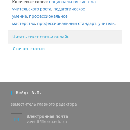
Ключевые слова:
национальная система
учительского роста
,
педагогическое
умение
,
профессиональное
мастерство
,
профессиональный стандарт
,
учитель
.
Читать текст статьи онлайн
Скачать статью
Вейдт В.П.
заместитель главного редактора
Электронная почта
v.veidt@koiro.edu.ru