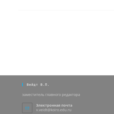
Вейдт В.П.
заместитель главного редактора
Электронная почта
v.veidt@koiro.edu.ru