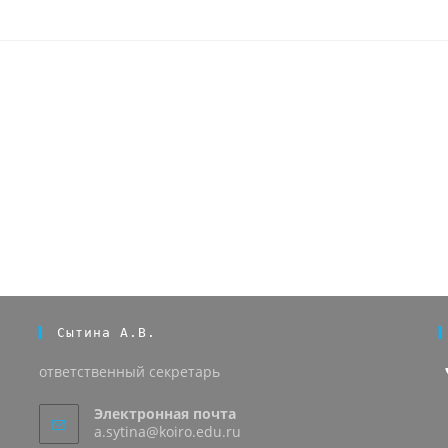
Сытина А.В.
ответственный секретарь
Электронная почта
a.sytina@koiro.edu.ru