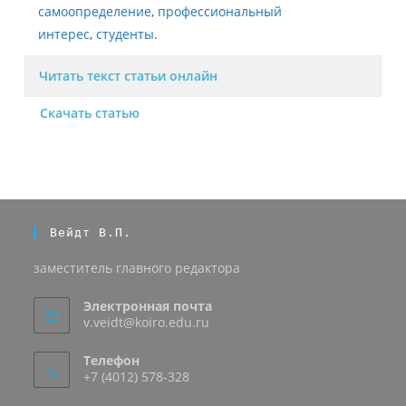
самоопределение
,
профессиональный
интерес
,
студенты
.
Читать текст статьи онлайн
Скачать статью
Вейдт В.П.
заместитель главного редактора
Электронная почта
v.veidt@koiro.edu.ru
Телефон
+7 (4012) 578-328