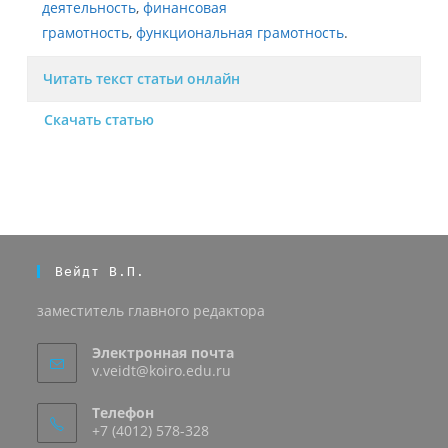
деятельность
,
финансовая
грамотность
,
функциональная грамотность
.
Читать текст статьи онлайн
Скачать статью
Вейдт В.П.
заместитель главного редактора
Электронная почта
v.veidt@koiro.edu.ru
Телефон
+7 (4012) 578-328